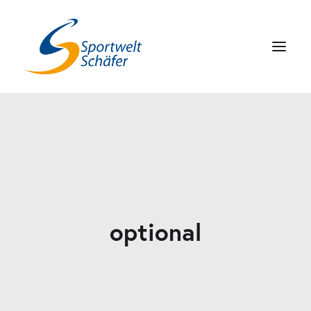
ANGEBOT
ZUFRIEDENE MITGLIEDER
FAQ
ANSPRECHPARTNER
optional
ANRUFEN
JETZT UNVERBINDLICH TESTEN