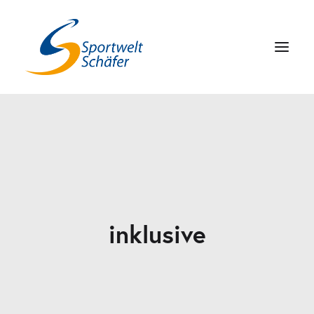
ANGEBOT
ZUFRIEDENE MITGLIEDER
FAQ
ANSPRECHPARTNER
inklusive
ANRUFEN
JETZT UNVERBINDLICH TESTEN