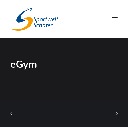
ANGEBOT
eGym
ZUFRIEDENE MITGLIEDER
FAQ
ANSPRECHPARTNER
ANRUFEN
JETZT UNVERBINDLICH TESTEN